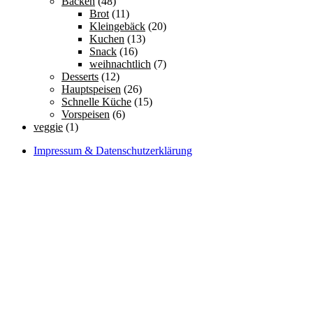
Backen
(48)
Brot
(11)
Kleingebäck
(20)
Kuchen
(13)
Snack
(16)
weihnachtlich
(7)
Desserts
(12)
Hauptspeisen
(26)
Schnelle Küche
(15)
Vorspeisen
(6)
veggie
(1)
Impressum & Datenschutzerklärung
Kontakt
Tolerantes Kochen
Mariannhillstr. 2c
97074 Würzburg
Telefon: 0151/40067443
E-Mail: info@toleranteskochen.de
Social Links