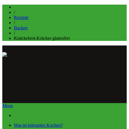
/
Rezepte
/
Backen
/
Knäckebrot-Kräcker glutenfrei
Menu
Was ist tolerantes Kochen?